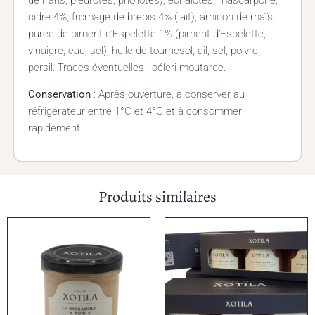
de Paris, pleurotes, pholiotes), échalotes, mascarpone,
cidre 4%, fromage de brebis 4% (lait), amidon de maïs,
purée de piment d’Espelette 1% (piment d’Espelette,
vinaigre, eau, sel), huile de tournesol, ail, sel, poivre,
persil. Traces éventuelles : céleri moutarde.
Conservation
: Après ouverture, à conserver au
réfrigérateur entre 1°C et 4°C et à consommer
rapidement.
Produits similaires